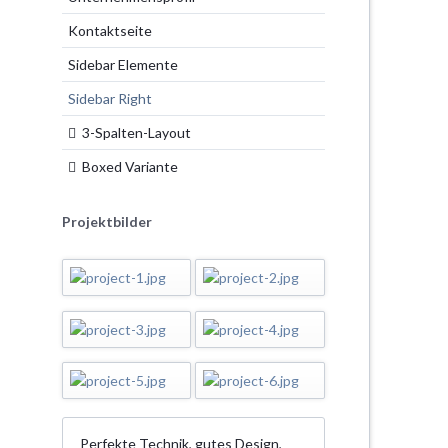
t
Kontaktseite
 Player
Sidebar Elemente
denstimmen
Sidebar Right
 Effekte
3-Spalten-Layout
 Tabs
Boxed Variante
lumns
Projektbilder
Perfekte Technik, gutes Design,