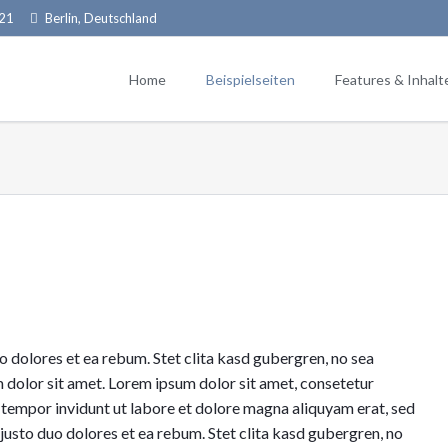
 21
Berlin, Deutschland
Home
Beispielseiten
Features & Inhalt
Typografie (Fl
Third Level
Fourth Lev
Downloads & 
Tabellen & Lis
Feature-Boxe
Content-Box
o dolores et ea rebum. Stet clita kasd gubergren, no sea
 dolor sit amet. Lorem ipsum dolor sit amet, consetetur
Buttons & Lei
 tempor invidunt ut labore et dolore magna aliquyam erat, sed
justo duo dolores et ea rebum. Stet clita kasd gubergren, no
Bilder & Galer