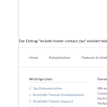
Der Eintrag "include-footer-contact_tao" existiert leid
Navigation
überspringen
Home
Beispielseiten
Features & Inhal
Wichtige Links
Darum
Tao Dokumentation
Wir e
Conta
RockSolid Themes Kundenbereich
höchs
RockSolid Themes Support
Perfo