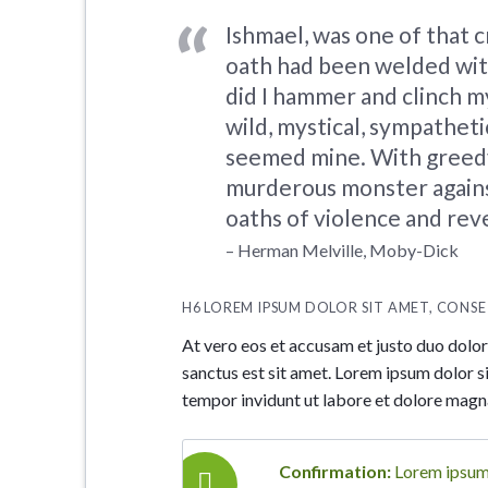
Ishmael, was one of that 
oath had been welded with
did I hammer and clinch my
wild, mystical, sympatheti
seemed mine. With greedy 
murderous monster against
oaths of violence and rev
– Herman Melville, Moby-Dick
H6 LOREM IPSUM DOLOR SIT AMET, CONSE
At vero eos et accusam et justo duo dolor
sanctus est sit amet. Lorem ipsum dolor s
tempor invidunt ut labore et dolore magn
Confirmation:
Lorem ipsum d