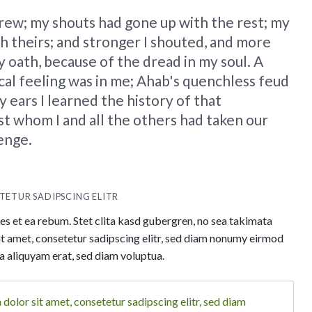
crew; my shouts had gone up with the rest; my
 theirs; and stronger I shouted, and more
 oath, because of the dread in my soul. A
cal feeling was in me; Ahab's quenchless feud
ears I learned the history of that
 whom I and all the others had taken our
enge.
TETUR SADIPSCING ELITR
es et ea rebum. Stet clita kasd gubergren, no sea takimata
it amet, consetetur sadipscing elitr, sed diam nonumy eirmod
a aliquyam erat, sed diam voluptua.
olor sit amet, consetetur sadipscing elitr, sed diam