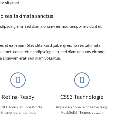
or sit amet.
Icon-Übersich
no sea takimata sanctus
Video & Audio
Zitate & Kun
adipscing elitr, sed diam nonumy eirmod tempor invidunt ut
Animationen &
Akkordeons &
es et ea rebum. Stet clita kasd gubergren, no sea takimata
it amet, consetetur sadipscing elitr, sed diam nonumy eirmod
RockSolid Co
a aliquyam erat, sed diam voluptua.
Preistabellen
Trennlinien
Retina-Ready
CSS3 Technologie
 +300 Icons um Ihre Worte
Anpassen ohne Bildbearbeitung:
mit einer durchgängigen
RockSolid Themes setzen