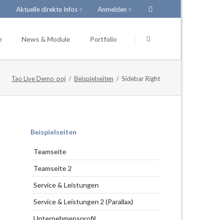
Aktuelle direkte Infos
Anmelden
Navigation
Navigation
überspringen
überspringen
e
News & Module
Portfolio
Tao Live Demo_poj
Beispielseiten
Sidebar Right
ießtext)
News-Boxen
el
Infos
Navigation
Beispielseiten
überspringen
ten
Teamseite
n
FAQ-Liste
Teamseite 2
en
Service & Leistungen
sten
Formular Dankeseite
Service & Leistungen 2 (Parallax)
Unternehmensprofil
ien