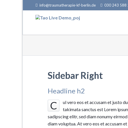
info@traumatherapie-kf-berlin.de
030 243 588
EN
Sidebar Right
Headline h2
C
ul vero eos et accusam et justo du
takimata sanctus est Lorem ipsum
sadipscing elitr, sed diam nonumy eirmod
diam voluptua. At vero eos et accusam et 