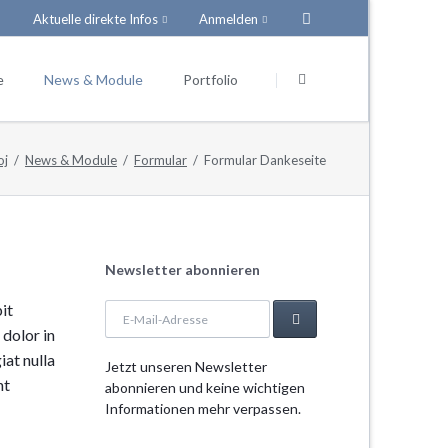
Aktuelle direkte Infos
Anmelden
Navigation
Navigation
überspringen
überspringen
e
News & Module
Portfolio
oj
News & Module
Formular
Formular Dankeseite
ießtext)
News-Boxen
el
Infos
Newsletter abonnieren
ten
it
E-
n
FAQ-Liste
Mail-
 dolor in
Adresse
en
iat nulla
Jetzt unseren Newsletter
sten
nt
abonnieren und keine wichtigen
Formular Dankeseite
Informationen mehr verpassen.
ien