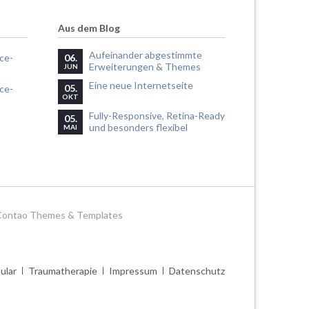
Aus dem Blog
Aufeinander abgestimmte
06.
Erweiterungen & Themes
JUN
Eine neue Internetseite
05.
OKT
Fully-Responsive, Retina-Ready
05.
und besonders flexibel
MAI
 Contao Themes & Templates
ular
Traumatherapie
Impressum
Datenschutz