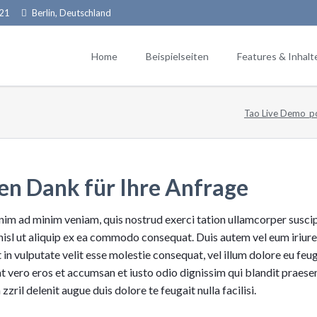
 21
Berlin, Deutschland
Home
Beispielseiten
Features & Inhalt
Tao Live Demo_p
Typografie (Fl
Third Level
Fourth Lev
en Dank für Ihre Anfrage
Downloads & 
Tabellen & Lis
nim ad minim veniam, quis nostrud exerci tation ullamcorper suscip
ABONNIEREN
Feature-Boxe
nisl ut aliquip ex ea commodo consequat. Duis autem vel eum iriure
Content-Box
 in vulputate velit esse molestie consequat, vel illum dolore eu feug
Buttons & Lei
 at vero eros et accumsan et iusto odio dignissim qui blandit praese
zzril delenit augue duis dolore te feugait nulla facilisi.
Bilder & Galer