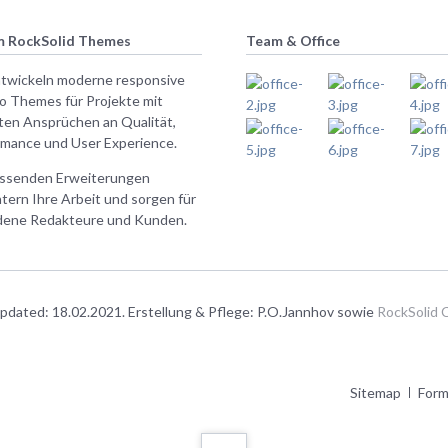
 RockSolid Themes
Team & Office
ntwickeln moderne responsive
o Themes für Projekte mit
ten Ansprüchen an Qualität,
rmance und User Experience.
assenden Erweiterungen
htern Ihre Arbeit und sorgen für
edene Redakteure und Kunden.
 updated: 18.02.2021. Erstellung & Pflege: P.O.Jannhov sowie
RockSolid
Navigation
Sitemap
Form
überspringen