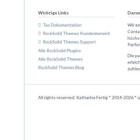
Wichtige Links
Darum
Tao Dokumentation
Wir e
Conta
RockSolid Themes Kundenbereich
höchs
RockSolid Themes Support
Perfo
Alle RockSolid Plugins
Die p
Alle RockSolid Themes
erleic
RockSolid Themes Blog
zufri
All rights reserved: Katharina Fertig * 2014-2026 *