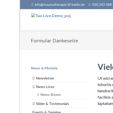
info@traumatherapie-kf-berlin.de
030 243 588
EN
Formular Dankeseite
Viel
Navigation
News & Module
überspringen
Ut wisi e
Newsletter
lobortis 
News-Liste
hendrerit
News-Boxen
facilisis
luptatum 
Slider & Testimonials
Events & Termine