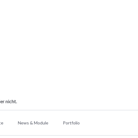
Icon-Übersich
Video & Audio
Zitate & Kun
Animationen &
Akkordeons &
RockSolid Co
Preistabellen
Trennlinien
er nicht.
te
News & Module
Portfolio