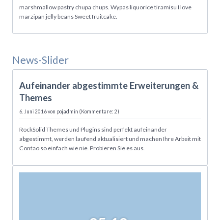
marshmallow pastry chupa chups. Wypas liquorice tiramisu I love
marzipan jelly beans Sweet fruitcake.
News-Slider
06.06.
Aufeinander abgestimmte Erweiterungen &
Themes
6. Juni 2016
von pojadmin (Kommentare: 2)
RockSolid Themes und Plugins sind perfekt aufeinander
abgestimmt, werden laufend aktualisiert und machen Ihre Arbeit mit
Contao so einfach wie nie. Probieren Sie es aus.