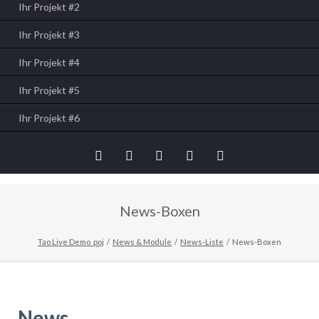
Ihr Projekt #2
Ihr Projekt #3
Ihr Projekt #4
Ihr Projekt #5
Ihr Projekt #6
Twitter
LinkedIn
Google+
Facebook
RSS-
News-Boxen
Feed
Tao Live Demo_poj
News & Module
News-Liste
News-Boxen
News