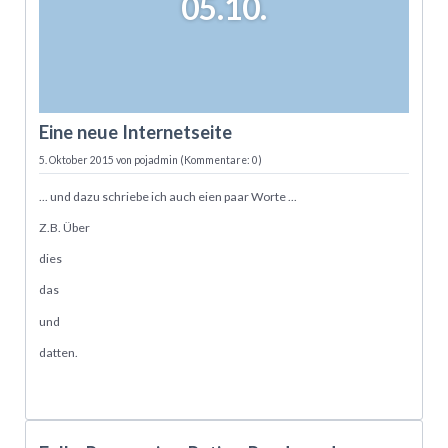
05.10.
Eine neue Internetseite
5. Oktober 2015
von pojadmin (Kommentare: 0)
... und dazu schriebe ich auch eien paar Worte ...
Z.B. Über
dies
das
und
datten.
05.05.