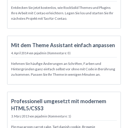
Entdecken Sie jetzt kostenlos, wie RockSolid Themes und Plugins
Ihre Arbeit mit Contao erleichtern. Legen Sie los und starten Sie Ihr
nächstes Projekt mit Tao für Contao.
04.04.
Mit dem Theme Assistant einfach anpassen
4. April 2014
von pojadmin (Kommentare: 0)
Nehmen Sie häufige Änderungen an Schriften, Farben und
Hintergründen ganz einfach selbst vor ohne mit Code in Berührung
zu kommen. Passen Sie Ihr Theme in wenigen Minuten an.
03.03.
Professionell umgesetzt mit modernem
HTML5/CSS3
3. März 2013
von pojadmin (Kommentare: 1)
Pie macaroon carrot cake. Tart danish cookie. Brownie