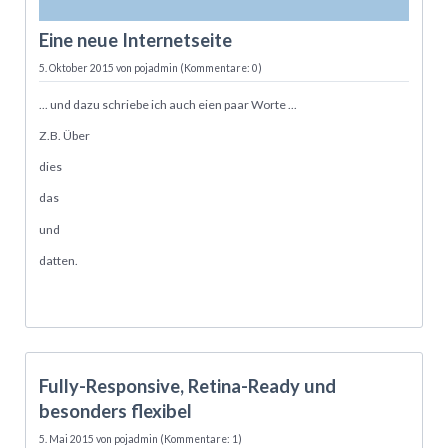
Eine neue Internetseite
5. Oktober 2015
von pojadmin (Kommentare: 0)
... und dazu schriebe ich auch eien paar Worte ...
Z.B. Über
dies
das
und
datten.
05.05.
Fully-Responsive, Retina-Ready und
besonders flexibel
5. Mai 2015
von pojadmin (Kommentare: 1)