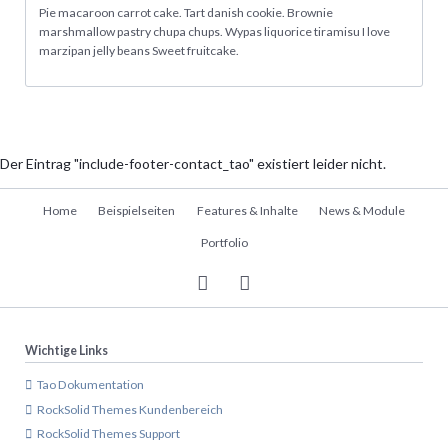
Pie macaroon carrot cake. Tart danish cookie. Brownie
marshmallow pastry chupa chups. Wypas liquorice tiramisu I love
marzipan jelly beans Sweet fruitcake.
Der Eintrag "include-footer-contact_tao" existiert leider nicht.
Navigation
Home
Beispielseiten
Features & Inhalte
News & Module
überspringen
Portfolio
Wichtige Links
Tao Dokumentation
RockSolid Themes Kundenbereich
RockSolid Themes Support