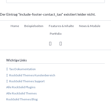
Der Eintrag "include-footer-contact_tao" existiert leider nicht.
Navigation
Home
Beispielseiten
Features & Inhalte
News & Module
überspringen
Portfolio
Wichtige Links
Tao Dokumentation
RockSolid Themes Kundenbereich
RockSolid Themes Support
Alle RockSolid Plugins
Alle RockSolid Themes
RockSolid Themes Blog