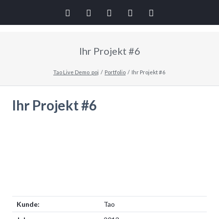
Twitter
LinkedIn
Google+
Facebook
RSS-
Ihr Projekt #6
Feed
Tao Live Demo_poj
Portfolio
Ihr Projekt #6
Ihr Projekt #6
Kunde:
Tao